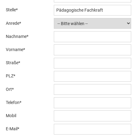
Stelle
*
Anrede
*
Nachname
*
Vorname
*
Straße
*
PLZ
*
Ort
*
Telefon
*
Mobil
E-Mail
*